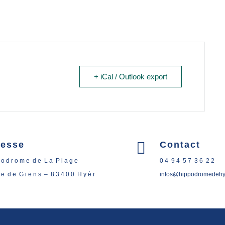
+ iCal / Outlook export

resse
Contact
 o d r o m e d e L a P l a g e
0 4 9 4 5 7 3 6 2 2
t e d e G i e n s – 8 3 4 0 0 H y è r
infos@hippodromedehye