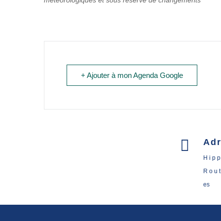
météorologiques et sous réserve de changements
+ Ajouter à mon Agenda Google

Ad
H i p p
R o u 
es