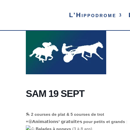
L’Hippodrome
SAM 19 SEPT
🏇
2 courses de plat & 5 courses de trot
+
🤩𝗔𝗻𝗶𝗺𝗮𝘁𝗶𝗼𝗻𝘀* 𝗴𝗿𝗮𝘁𝘂𝗶𝘁𝗲𝘀
pour petits et grands
:
Balades à poneys
(3 à 8 ans)