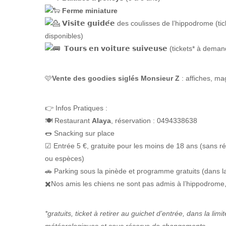
Ferme miniature
𝗩𝗶𝘀𝗶𝘁𝗲 𝗴𝘂𝗶𝗱𝗲́𝗲 des coulisses de l’hippodrome
disponibles)
𝗧𝗼𝘂𝗿𝘀 𝗲𝗻 𝘃𝗼𝗶𝘁𝘂𝗿𝗲 𝘀𝘂𝗶𝘃𝗲𝘂𝘀𝗲 (tickets* à
🩷
Vente des goodies siglés Monsieur Z
: affiches, ma
👉 Infos Pratiques :
🍽️ Restaurant
Alaya
, réservation : 0494338638
🌭 Snacking sur place
☑ Entrée 5 €, gratuite pour les moins de 18 ans (sans ré
ou espèces)
🚗 Parking sous la pinède et programme gratuits (dans la
✖️Nos amis les chiens ne sont pas admis à l’hippodrome
*gratuits, ticket à retirer au guichet d’entrée, dans la li