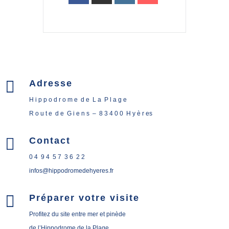

Adresse
H i p p o d r o m e d e L a P l a g e
R o u t e d e G i e n s – 8 3 4 0 0 H y è r es

Contact
0 4 9 4 5 7 3 6 2 2
infos@hippodromedehyeres.fr

Préparer votre visite
Profitez du site entre mer et pinède
de l’Hippodrome de la Plage