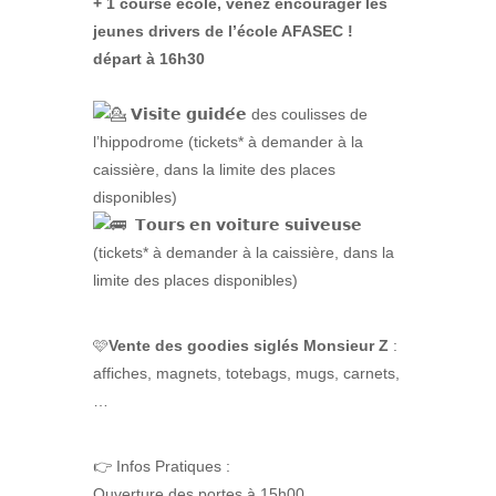
+ 1 course école, venez encourager les
jeunes drivers de l’école AFASEC !
départ à 16h30
𝗩𝗶𝘀𝗶𝘁𝗲 𝗴𝘂𝗶𝗱𝗲́𝗲 des coulisses de
l’hippodrome (tickets* à demander à la
caissière, dans la limite des places
disponibles)
𝗧𝗼𝘂𝗿𝘀 𝗲𝗻 𝘃𝗼𝗶𝘁𝘂𝗿𝗲 𝘀𝘂𝗶𝘃𝗲𝘂𝘀𝗲
(tickets* à demander à la caissière, dans la
limite des places disponibles)
🩷
Vente des goodies siglés Monsieur Z
:
affiches, magnets, totebags, mugs, carnets,
…
👉 Infos Pratiques :
Ouverture des portes à 15h00