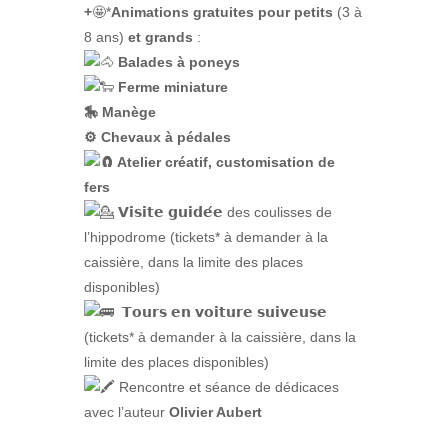
+
🤩*
Animations gratuites pour petits
(3 à
8 ans)
et grands
:
Balades à poneys
Ferme miniature
🎠 Manège
⚙ Chevaux à pédales
Atelier créatif, customisation de
fers
𝗩𝗶𝘀𝗶𝘁𝗲 𝗴𝘂𝗶𝗱𝗲́𝗲 des coulisses de
l’hippodrome (tickets* à demander à la
caissière, dans la limite des places
disponibles)
𝗧𝗼𝘂𝗿𝘀 𝗲𝗻 𝘃𝗼𝗶𝘁𝘂𝗿𝗲 𝘀𝘂𝗶𝘃𝗲𝘂𝘀𝗲
(tickets* à demander à la caissière, dans la
limite des places disponibles)
Rencontre et séance de dédicaces
avec l’auteur
Olivier Aubert