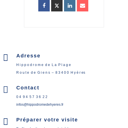

Adresse
H i p p o d r o m e d e L a P l a g e
R o u t e d e G i e n s – 8 3 4 0 0 H y è r es

Contact
0 4 9 4 5 7 3 6 2 2
infos@hippodromedehyeres.fr

Préparer votre visite